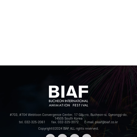
#703, #704 Webtoon Convergence Center, 17 Gilju-ro, Bucheon-si, Gyeonggi-do,
14505 South Korea
tel. 032-325-2061
fax. 032-325-2072
E-mail. pisaf@biaf.co.kr
Copyrightⓒ2024 BIAF ALL rights reserved.
인스타
페이스
트위터
유튜브