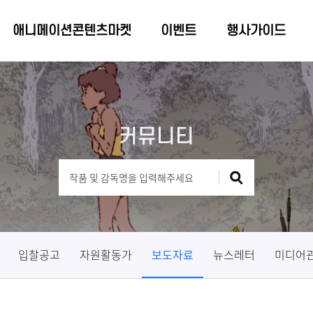
애니메이션콘텐츠마켓
이벤트
행사가이드
커뮤니티
입찰공고
자원활동가
보도자료
뉴스레터
미디어