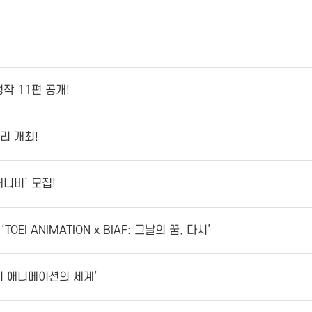
정작 11편 공개!
황리 개최!
애니비’ 모집!
TOEI ANIMATION x BIAF: 그날의 꿈, 다시’
에이 애니메이션의 세계’