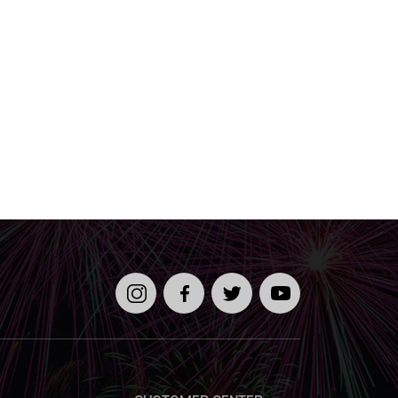
인스타
페이스
트위터
유튜브
그램
북