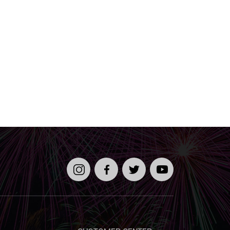
인스타
페이스
트위터
유튜브
그램
북