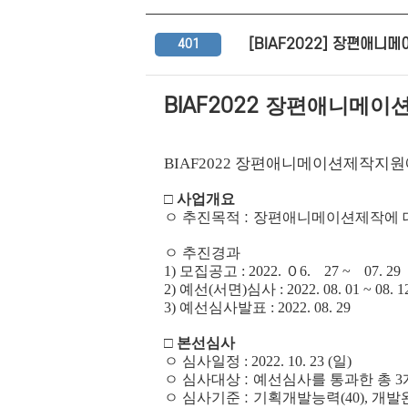
[BIAF2022] 장편애
401
BIAF2022
장편애니메이션
BIAF2022
장편애니메이션제작지원에
□
사업개요
ㅇ 추진목적
:
장편애니메이션제작에 대
ㅇ 추진경과
1)
모집공고
: 2022.
０
6.
27 ~
07. 29
2)
예선
(
서면
)
심사
: 2022. 08. 01 ~ 08. 1
3)
예선심사발표
: 2022. 08. 29
□
본선심사
ㅇ 심사일정
: 2022. 10. 23 (
일
)
ㅇ 심사대상
:
예선심사를 통과한 총
3
ㅇ 심사기준
:
기획개발능력
(40),
개발