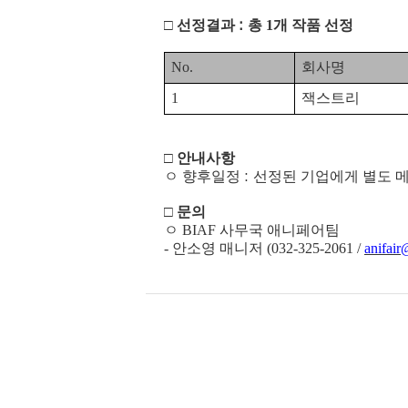
□
선정결과
:
총
1
개 작품 선정
No.
회사명
1
잭스트리
□
안내사항
ㅇ 향후일정
:
선정된 기업에게 별도 
□
문의
ㅇ
BIAF
사무국 애니페어팀
-
안소영 매니저
(032-325-2061 /
anifair