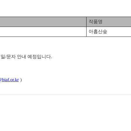
작품명
아홉산숲
메일
/
문자 안내 예정입니다
.
@biaf.or.kr
)