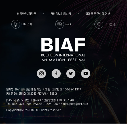
이용약관/저작권
개인정보취급방침
이메일 무단수집 거부
BIAF소개
Q&A
오시는 길
인스타
페이스
트위터
유튜브
그램
북
단체명: BIAF 조직위원회
단체장: 서채환
고유번호: 130-82-11347
통신판매신고번호: 제 2013-경기부천-1186호
[14505] 경기도 부천시 길주로17 웹툰융합센터 703호, 704호
TEL. 032 - 325 - 2061
FAX. 032 - 325 - 2072
E-mail.
pisaf@biaf.or.kr
Copyrightⓒ2023 BIAF ALL rights reserved.