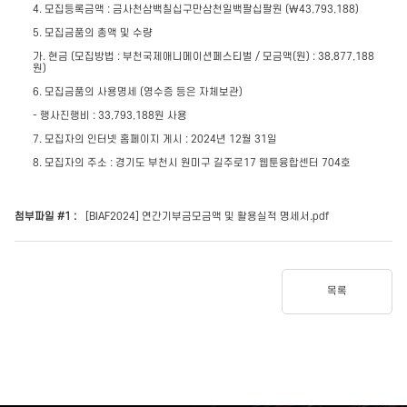
4. 모집등록금액 : 금사천삼백칠십구만삼천일백팔십팔원 (￦43,793,188)
5. 모집금품의 총액 및 수량
가. 현금 (모집방법 : 부천국제애니메이션페스티벌 / 모금액(원) : 38,877,188
원)
6. 모집금품의 사용명세 (영수증 등은 자체보관)
- 행사진행비 : 33,793,188원 사용
7. 모집자의 인터넷 홈페이지 게시 : 2024년 12월 31일
8. 모집자의 주소 : 경기도 부천시 원미구 길주로17 웹툰융합센터 704호
첨부파일 #1 :
[BIAF2024] 연간기부금모금액 및 활용실적 명세서.pdf
목록