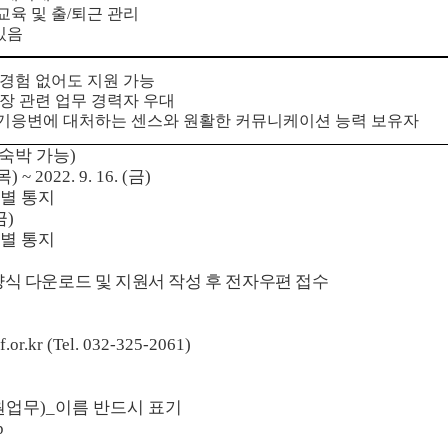
교육 및 출
/
퇴근 관리
있음
 경험 없어도 지원 가능
장 관련 업무 경력자 우대
기응변에 대처하는 센스와 원활한 커뮤니케이션 능력 보유자
숙박 가능
)
목
) ~ 2022. 9. 16. (
금
)
별 통지
금
)
별 통지
식 다운로드 및 지원서 작성 후 전자우편 접수
f.or.kr (Tel. 032-325-2061)
원업무
)_
이름 반드시 표기
p