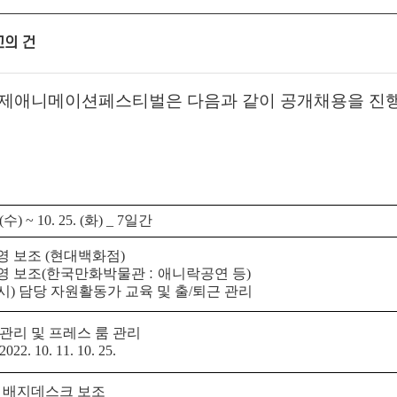
고의 건
국제애니메이션페스티벌은 다음과 같이 공개채용을 진
(
수
) ~ 10. 25. (
화
) _ 7
일간
영 보조
(
현대백화점
)
영 보조
(
한국만화박물관
:
애니락공연 등
)
시
)
담당 자원활동가 교육 및 출
/
퇴근 관리
관리 및 프레스 룸 관리
 2022. 10. 11. 10. 25.
및 배지데스크 보조