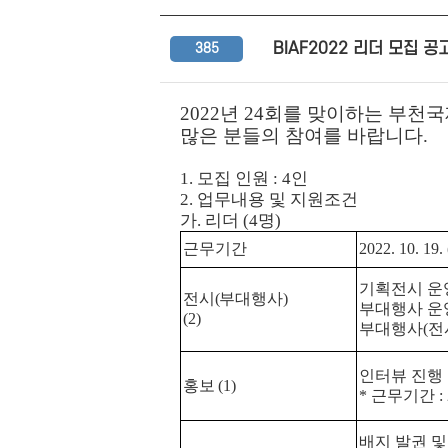
BIAF2022 리더 모집 공
385
2022
년
24
회를 맞이하는 부천
많은 분들의 참여를 바랍니다
.
1.
모집 인원
: 4
인
2.
업무내용 및 지원조건
가
.
리더
(4
명
)
근무기간
2022. 10. 19. 
기획전시 운
전시
(
부대행사
)
부대행사 운
(2)
부대행사
(
전
인터뷰 진행 
홍보
(1)
*
근무기간
:
배지 발권 