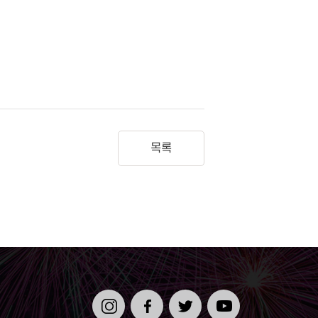
목록
인스타
페이스
트위터
유튜브
그램
북