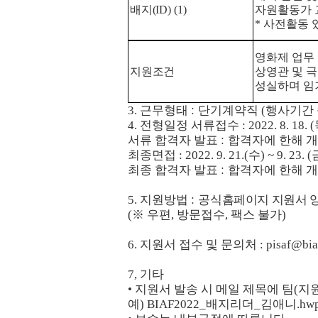
배지
(ID) (1)
자원활동가 
*
사전활동 
영화제 업무
지원조건
상영관 및 극
성실하며 임
3.
근무형태
단기계약직
(
행사기간 
:
4.
전형일정 서류접수
: 2022. 8. 18. (
서류 합격자 발표
합격자에 한해 개
:
최종면접
: 2022. 9. 21.(
수
) ~ 9. 23. (
최종 합격자 발표
합격자에 한해 개
:
5.
지원방법
공
식홈페이지 지원서 양
:
(
※
우편
,
방문접수
,
팩스 불가
)
6.
지원서 접수 및 문의처
: pisaf@bia
7,
기타
•
지원서 발송 시 메일 제목에 팀
(
지
예
) BIAF2022_
배지리더
_
김애니
.hw