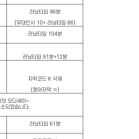
러닝타임 96분
(무대인사 10+ 러닝타임 86)
러닝타임 104분
러닝타임 91분+12분
자막코드 K 삭제
(영어자막 ㅇ)
레의 오디세이>
취소되었습니다.
러닝타임 61분