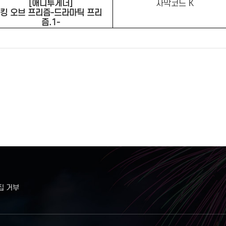
[애니투게더]
자막코드 K
킹 오브 프리즘-드라마틱 프리
즘.1-
집 거부