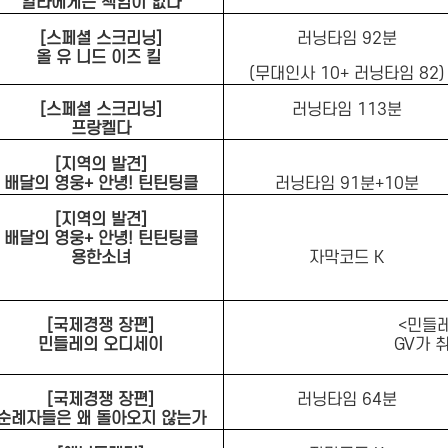
알라에게는 책임이 없다
[스페셜 스크리닝]
러닝타임 92분
올 유 니드 이즈 킬
(무대인사 10+ 러닝타임 82)
[스페셜 스크리닝]
러닝타임 113분
프랑켈다
[지역의 발견]
배달의 영웅+ 안녕! 틴틴팅클
러닝타임 91분+10분
[지역의 발견]
배달의 영웅+ 안녕! 틴틴팅클
용한소녀
자막코드 K
[국제경쟁 장편]
<민들
민들레의 오디세이
GV가 
[국제경쟁 장편]
러닝타임 64분
순례자들은 왜 돌아오지 않는가