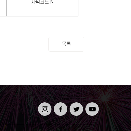
자막코드 N
목록
인스타
페이스
트위터
유튜브
그램
북