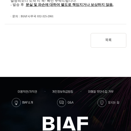
발송되오니 도착 시 꼭
!
확인 부탁드립니다
.
-
발송 후
분실 및 파손에 대하여 별도로 책임지거나 보상하지 않음
.
∙
문의
: BIAF
사무국
032-325-2061
목록
이용약관/저작권
개인정보취급방침
이메일 무단수집 거부
BIAF소개
Q&A
오시는 길