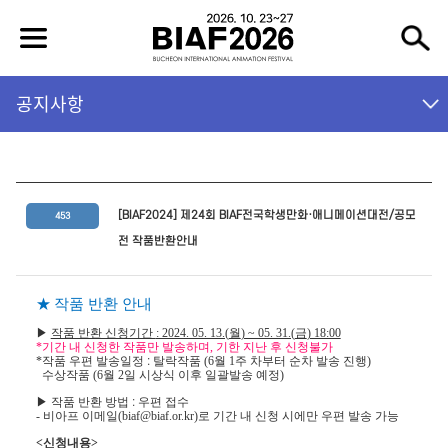
공지사항
[BIAF2024] 제24회 BIAF전국학생만화·애니메이션대전/공모
453
전 작품반환안내
★
작품 반환 안내
▶
작품 반환 신청기간
: 2024. 05. 13.(
월
) ~ 05. 31.(
금
) 18:00
*
기간 내 신청한 작품만 발송하며
,
기한 지난 후 신청불가
*
작품 우편 발송일정
탈락작품
(6
월
1
주 차부터 순차 발송 진행
)
:
수상작품
(6
월
2
일 시상식 이후 일괄발송 예정
)
▶
작품 반환 방법
우편 접수
:
-
비아프 이메일
(biaf@biaf.or.kr)
로 기간 내 신청 시에만 우편 발송 가능
<
신청내용
>