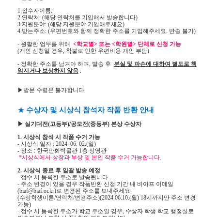
1.
접수자이름
:
2.
연락처
: (
해당 연락처를 기입해서 발송합니다
)
3.
지원분야
: (
해당 지원분야 기입해주세요
)
4.
받는주소
: (
우편번호와 함께 정확한 주소를 기입해주세요
.
반송 불가
)
-
원활한 업무를 위해
<
학교별
>
또는
<
학원별
>
단체로 신청 가능
(
개인 신청일 경우
,
착불로 인한 우편비용 개인 부담
)
-
정확한 주소를 남겨야 하며
,
발송 후
분실 및 파손에 대하여 별도로 책
임지거나 보상하지 않음
.
▶
방문 수령은 불가합니다
.
★
수상자 및 시상식 참석자 작품 반환 안내
▶
실기대전
(
고등부
)/
공모전
(
중등부
)
본상 수상자
1.
시상식 참석 시 작품 수거 가능
-
시상식 일자
: 2024. 06. 02.(
일
)
-
장소
한국만화박물관
1
층 상영관
:
*
시상식에서 상장과 부상 및 본인 작품 수거 가능합니다
.
2.
시상식 종료 후 일괄 발송 예정
-
접수 시 등록한 주소로 발송됩니다
.
-
주소 변경이 있을 경우 작품반환 신청 기간 내
비아프 이메일
(biaf@biaf.or.kr)
로 변경된 주소를 보내주세요
.
(
수상학생이름
/
연락처
/
변경주소
)(2024.06.10.(
월
) 18
시까지만 주소 변경
가능
)
-
접수 시 등록한 주소가 학교 주소일 경우
,
수상자 학생 학교 행정실로