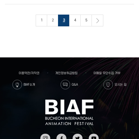
1
2
3
4
5
이용약관/저작권
개인정보취급방침
이메일 무단수집 거부
BIAF소개
Q&A
오시는 길
인스타
페이스
트위터
유튜브