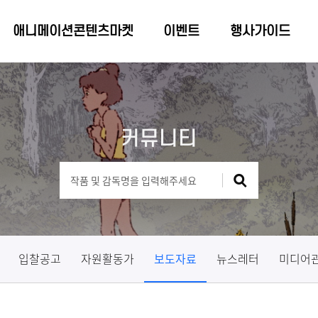
애니메이션콘텐츠마켓
이벤트
행사가이드
커뮤니티
입찰공고
자원활동가
보도자료
뉴스레터
미디어