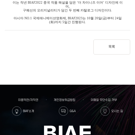
이는 작년
BIAF2022
중국 작품 해설을 담은
‘
더 차이니즈 이어
’
디자인에 이
어
,
구혜선의 오리지널리티가 담긴 두 번째 카탈로그 디자인이다
.
아시아
NO.1
국제애니메이션영화제
, BIAF2023
는
10
월
20
일
(
금
)
부터
24
일
(
화
)
까지
5
일간 진행된다
.
목록
이용약관/저작권
개인정보취급방침
이메일 무단수집 거부
BIAF소개
Q&A
오시는 길