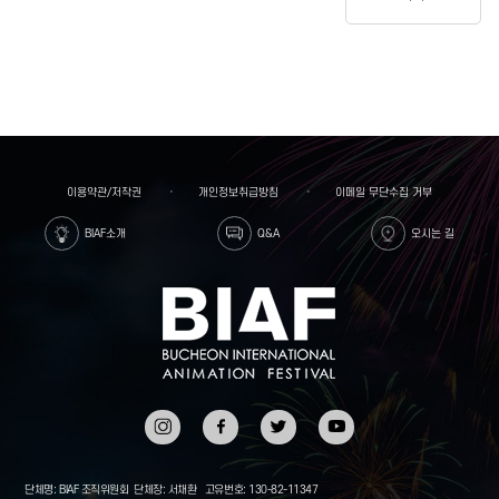
이용약관/저작권
개인정보취급방침
이메일 무단수집 거부
BIAF소개
Q&A
오시는 길
인스타
페이스
트위터
유튜브
그램
북
단체명: BIAF 조직위원회
단체장: 서채환
고유번호: 130-82-11347