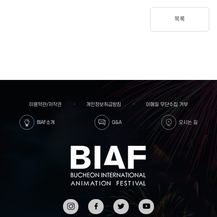
목록
이용약관/저작권
개인정보취급방침
이메일 무단수집 거부
BIAF소개
Q&A
오시는 길
인스타
페이스
트위터
유튜브
그램
북