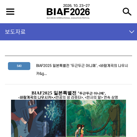
보도자료
BIAF2025 일본특별전 ‘두근두근 아니메’, <바람계곡의 나우시
540
카&g...
BIAF2025
일본특별전 ‘
두근두근 아니메’,
<
바람계곡의 나우시카>,<
천공의 성 라퓨타>, <천사의 알> 연속 상영