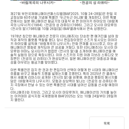
<
바람계곡의 나우시카> <천공의 성 라퓨타>
제27회 부천국제애니메이션페스티벌(BIAF2025, 10월 24~28일)은 한일 국
교정상화 60주년을 기념해 특별전
‘
두근두근 아니메
’
를 개최한다. 이번 특별
전에서는 일본 애니메이션 황금기의 대표작 세 편
미야자키 하야오의 〈바람계
곡의 나우시카〉(1984), 〈천공의 성 라퓨타〉(1986), 그리고 오시이 마모루의
〈천사의 알〉(1985)을 10월 26일(일) BIAF클래식에서 연속 상영한다.
1978년 창간한 애니메이션 전문지 《아니메쥬》는 단순한 팬 매거진을 넘어 창
작과 제작의 플랫폼 역할을 했다. 당시 편집장이었던 스즈키 토시오는 미야자
키 하야오를 설득해 『바람계곡의 나우시카』 만화 연재를 성사시켰고, 이는 곧
애니메이션 영화로 제작되어 큰 성공을 거뒀다. 또한 《아니메쥬》는 오시이 마
모루와 아마노 요시타카가 협업한 〈천사의 알〉을 소개하며 애니메이션을 예
술적 실험의 장으로 확장시켰다. 이어 스즈키의 지원 아래 지브리 스튜디오 첫
장편인 〈천공의 성 라퓨타〉가 완성되면서, 일본 애니메이션은 대중성과 예술
성을 아우르는 황금기를 맞이했다.
이번 특별전은 잡지 한 권과 한 편집자의 선택이 어떻게 한 시대의 애니메이션
흐름을 바꾸고 예술적 지평을 넓혔는지를 조명한다. 특히 2025년 칸 클래식
에서 새롭게 리마스터 공개된 〈천사의 알〉을 비롯해, 환경과 평화의 메시지를
담은 〈바람계곡의 나우시카〉, 모험과 상상력이 빛나는 〈천공의 성 라퓨타〉까
지 극장에서 만날 수 있는 이번 특별전은 시대를 넘어선 감동을 선사할 예정이
다.
《아니메쥬》와 지브리, 그리고 오시이 마모루까지, 애니메이션의 가치를 높이
는 아카데미 공식지정 국제영화제 BIAF2025는 오는 10월 24일부터 28일까
지 열린다.
목록