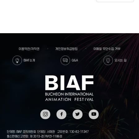
이용약관/저작권
개인정보취급방침
이메일 무단수집 거부
BIAF소개
Q&A
오시는 길
인스타
페이스
트위터
유튜브
그램
북
단체명: BIAF 조직위원회
단체장: 서채환
고유번호: 130-82-11347
통신판매신고번호: 제 2013-경기부천-1186호